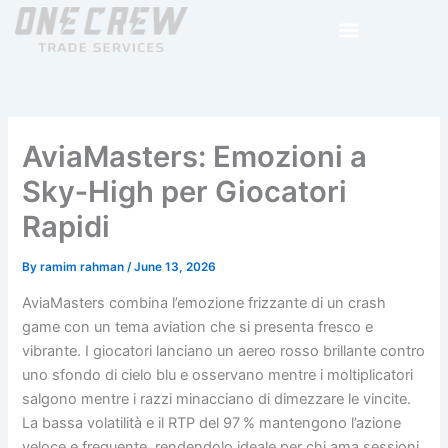
Skip
to
content
AviaMasters: Emozioni a
Sky‑High per Giocatori
Rapidi
By
ramim rahman
/
June 13, 2026
AviaMasters combina l’emozione frizzante di un crash
game con un tema aviation che si presenta fresco e
vibrante. I giocatori lanciano un aereo rosso brillante contro
uno sfondo di cielo blu e osservano mentre i moltiplicatori
salgono mentre i razzi minacciano di dimezzare le vincite.
La bassa volatilità e il RTP del 97 % mantengono l’azione
veloce e frequente, rendendolo ideale per chi ama sessioni