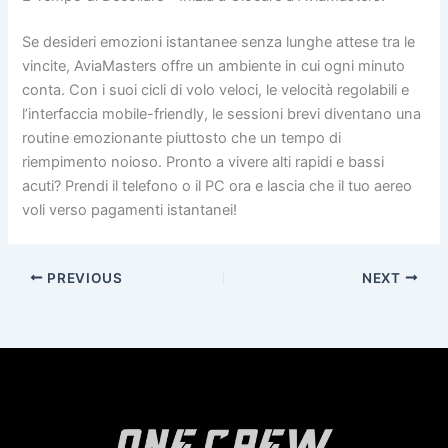
Se desideri emozioni istantanee senza lunghe attese tra le
vincite, AviaMasters offre un ambiente in cui ogni minuto
conta. Con i suoi cicli di volo veloci, le velocità regolabili e
l’interfaccia mobile-friendly, le sessioni brevi diventano una
routine emozionante piuttosto che un tempo di
riempimento noioso. Pronto a vivere alti rapidi e bassi
acuti? Prendi il telefono o il PC ora e lascia che il tuo aereo
voli verso pagamenti istantanei!
PREVIOUS
NEXT