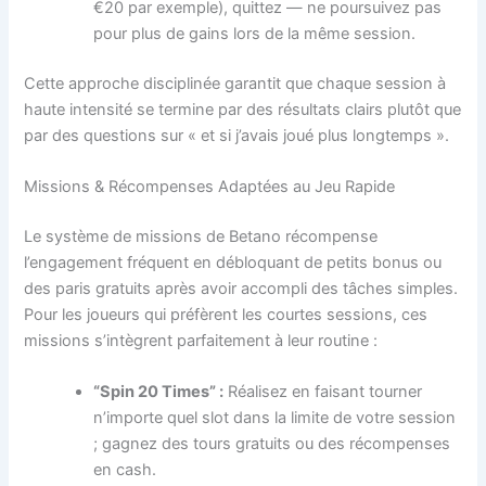
€20 par exemple), quittez — ne poursuivez pas
pour plus de gains lors de la même session.
Cette approche disciplinée garantit que chaque session à
haute intensité se termine par des résultats clairs plutôt que
par des questions sur « et si j’avais joué plus longtemps ».
Missions & Récompenses Adaptées au Jeu Rapide
Le système de missions de Betano récompense
l’engagement fréquent en débloquant de petits bonus ou
des paris gratuits après avoir accompli des tâches simples.
Pour les joueurs qui préfèrent les courtes sessions, ces
missions s’intègrent parfaitement à leur routine :
“Spin 20 Times” :
Réalisez en faisant tourner
n’importe quel slot dans la limite de votre session
; gagnez des tours gratuits ou des récompenses
en cash.