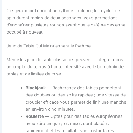
Ces jeux maintiennent un rythme soutenu ; les cycles de
spin durent moins de deux secondes, vous permettant
d’enchaîner plusieurs rounds avant que le café ne devienne
occupé à nouveau.
Jeux de Table Qui Maintiennent le Rythme
Même les jeux de table classiques peuvent s’intégrer dans
un emploi du temps à haute intensité avec le bon choix de
tables et de limites de mise.
Blackjack —
Recherchez des tables permettant
des doubles ou des splits rapides ; une vitesse de
croupier efficace vous permet de finir une manche
en environ cinq minutes.
Roulette —
Optez pour des tables européennes
avec zéro unique ; les mises sont placées
rapidement et les résultats sont instantanés.