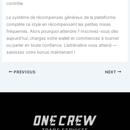
contrôle.
Le système de récompenses généreux de la plateforme
complète ce style en récompensant les petites mises
fréquentes. Alors pourquoi attendre ? Inscrivez-vous dès
aujourd’hui, chargez votre wallet et commencez à tourner
ou parier en toute confiance. L’adrénaline vous attend —
saisissez votre bonus maintenant !
PREVIOUS
NEXT