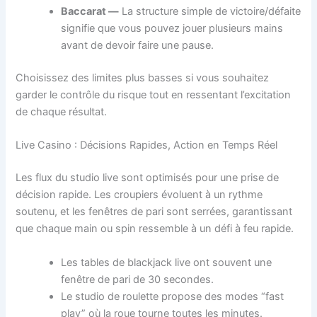
Baccarat —
La structure simple de victoire/défaite
signifie que vous pouvez jouer plusieurs mains
avant de devoir faire une pause.
Choisissez des limites plus basses si vous souhaitez
garder le contrôle du risque tout en ressentant l’excitation
de chaque résultat.
Live Casino : Décisions Rapides, Action en Temps Réel
Les flux du studio live sont optimisés pour une prise de
décision rapide. Les croupiers évoluent à un rythme
soutenu, et les fenêtres de pari sont serrées, garantissant
que chaque main ou spin ressemble à un défi à feu rapide.
Les tables de blackjack live ont souvent une
fenêtre de pari de 30 secondes.
Le studio de roulette propose des modes “fast
play” où la roue tourne toutes les minutes.