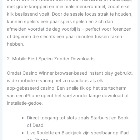
met grote knoppen en minimale menu‑rommel, zodat elke
klik beslissend voelt. Door de sessie focus strak te houden,
kunnen spelers een paar spins spelen en zich dan
afmelden voordat de dag voorbij is – perfect voor forenzen
of degenen die slechts een paar minuten tussen taken
hebben.
2. Mobile‑First Spelen Zonder Downloads
Omdat Casino Winner browser‑based instant play gebruikt,
is de mobiele ervaring net zo naadloos als elk
app‑gebaseerd casino. Een snelle tik op het startscherm
van een iPhone opent het spel zonder lange download of
installatie‑gedoe.
Direct toegang tot slots zoals Starburst en Book
of Dead.
Live Roulette en Blackjack zijn speelbaar op iPad