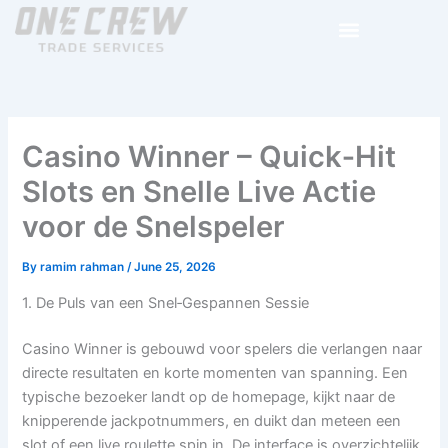
Skip
to
content
Casino Winner – Quick‑Hit
Slots en Snelle Live Actie
voor de Snelspeler
By
ramim rahman
/
June 25, 2026
1. De Puls van een Snel‑Gespannen Sessie
Casino Winner is gebouwd voor spelers die verlangen naar
directe resultaten en korte momenten van spanning. Een
typische bezoeker landt op de homepage, kijkt naar de
knipperende jackpotnummers, en duikt dan meteen een
slot of een live roulette spin in. De interface is overzichtelijk,