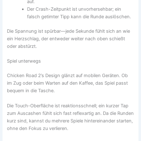
auf.
Der Crash-Zeitpunkt ist unvorhersehbar; ein
falsch getimter Tipp kann die Runde auslöschen.
Die Spannung ist spürbar—jede Sekunde fühlt sich an wie
ein Herzschlag, der entweder weiter nach oben schießt
oder abstürzt.
Spiel unterwegs
Chicken Road 2’s Design glänzt auf mobilen Geräten. Ob
im Zug oder beim Warten auf den Kaffee, das Spiel passt
bequem in die Tasche.
Die Touch-Oberfläche ist reaktionsschnell; ein kurzer Tap
zum Auscashen fühlt sich fast reflexartig an. Da die Runden
kurz sind, kannst du mehrere Spiele hintereinander starten,
ohne den Fokus zu verlieren.