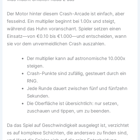
Der Motor hinter diesem Crash-Arcade ist einfach, aber
fesselnd. Ein multiplier beginnt bei 1.00x und steigt,
während das Huhn voranscharrt. Spieler setzen einen
Einsatz—von €0.10 bis €1.000—und entscheiden, wann
sie vor dem unvermeidlichen Crash auszahlen.
Der multiplier kann auf astronomische 10.000x
steigen.
Crash-Punkte sind zufällig, gesteuert durch ein
RNG.
Jede Runde dauert zwischen fünf und fünfzehn
Sekunden.
Die Oberfläche ist übersichtlich: nur setzen,
zuschauen und tippen, um zu beenden.
Da das Spiel auf Geschwindigkeit ausgelegt ist, verzichtet
es auf komplexe Schichten, die anderswo zu finden sind,