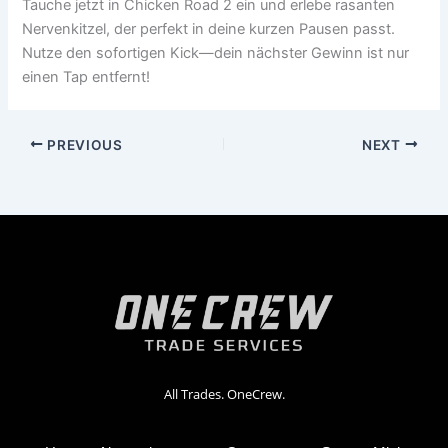
Tauche jetzt in Chicken Road 2 ein und erlebe rasanten
Nervenkitzel, der perfekt in deine kurzen Pausen passt.
Nutze den sofortigen Kick—dein nächster Gewinn ist nur
einen Tap entfernt!
PREVIOUS
NEXT
All Trades. OneCrew.