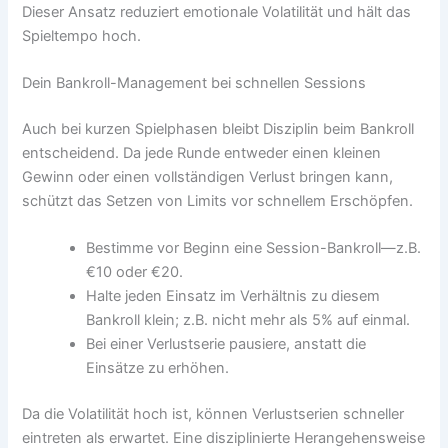
Dieser Ansatz reduziert emotionale Volatilität und hält das
Spieltempo hoch.
Dein Bankroll-Management bei schnellen Sessions
Auch bei kurzen Spielphasen bleibt Disziplin beim Bankroll
entscheidend. Da jede Runde entweder einen kleinen
Gewinn oder einen vollständigen Verlust bringen kann,
schützt das Setzen von Limits vor schnellem Erschöpfen.
Bestimme vor Beginn eine Session-Bankroll—z.B.
€10 oder €20.
Halte jeden Einsatz im Verhältnis zu diesem
Bankroll klein; z.B. nicht mehr als 5% auf einmal.
Bei einer Verlustserie pausiere, anstatt die
Einsätze zu erhöhen.
Da die Volatilität hoch ist, können Verlustserien schneller
eintreten als erwartet. Eine disziplinierte Herangehensweise