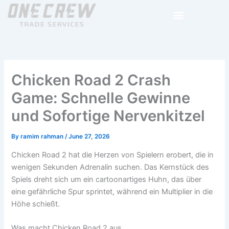
Skip
to
content
Chicken Road 2 Crash
Game: Schnelle Gewinne
und Sofortige Nervenkitzel
By
ramim rahman
/
June 27, 2026
Chicken Road 2 hat die Herzen von Spielern erobert, die in
wenigen Sekunden Adrenalin suchen. Das Kernstück des
Spiels dreht sich um ein cartoonartiges Huhn, das über
eine gefährliche Spur sprintet, während ein Multiplier in die
Höhe schießt.
Was macht Chicken Road 2 aus