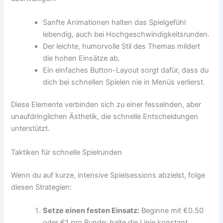
Sanfte Animationen halten das Spielgefühl
lebendig, auch bei Hochgeschwindigkeitsrunden.
Der leichte, humorvolle Stil des Themas mildert
die hohen Einsätze ab.
Ein einfaches Button-Layout sorgt dafür, dass du
dich bei schnellen Spielen nie in Menüs verlierst.
Diese Elemente verbinden sich zu einer fesselnden, aber
unaufdringlichen Ästhetik, die schnelle Entscheidungen
unterstützt.
Taktiken für schnelle Spielrunden
Wenn du auf kurze, intensive Spielsessions abzielst, folge
diesen Strategien:
Setze einen festen Einsatz:
Beginne mit €0.50
oder €1 pro Runde; halte die Linie konstant.