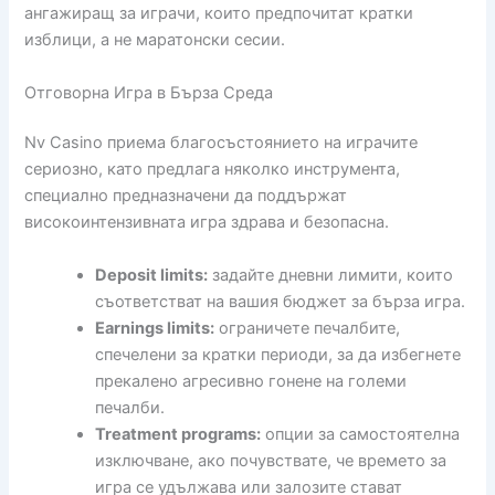
ангажиращ за играчи, които предпочитат кратки
изблици, а не маратонски сесии.
Отговорна Игра в Бърза Среда
Nv Casino приема благосъстоянието на играчите
сериозно, като предлага няколко инструмента,
специално предназначени да поддържат
високоинтензивната игра здрава и безопасна.
Deposit limits:
задайте дневни лимити, които
съответстват на вашия бюджет за бърза игра.
Earnings limits:
ограничете печалбите,
спечелени за кратки периоди, за да избегнете
прекалено агресивно гонене на големи
печалби.
Treatment programs:
опции за самостоятелна
изключване, ако почувствате, че времето за
игра се удължава или залозите стават