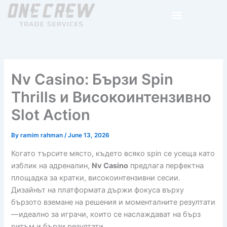
Skip
to
content
Nv Casino: Бързи Spin
Thrills и Високоинтензивно
Slot Action
By
ramim rahman
/
June 13, 2026
Когато търсите място, където всяко spin се усеща като
изблик на адреналин,
Nv Casino
предлага перфектна
площадка за кратки, високоинтензивни сесии.
Дизайнът на платформата държи фокуса върху
бързото вземане на решения и моменталните резултати
—идеално за играчи, които се наслаждават на бърз
ритъм и бързи резултати.