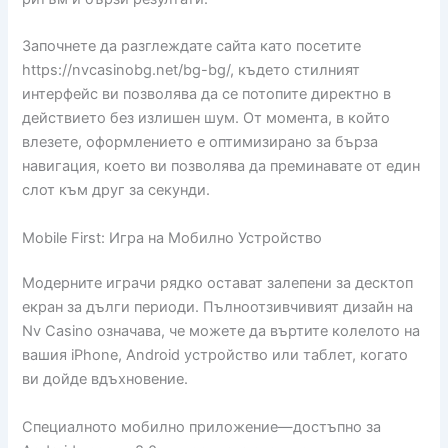
Започнете да разглеждате сайта като посетите
https://nvcasinobg.net/bg-bg/, където стилният
интерфейс ви позволява да се потопите директно в
действието без излишен шум. От момента, в който
влезете, оформлението е оптимизирано за бърза
навигация, което ви позволява да преминавате от един
слот към друг за секунди.
Mobile First: Игра на Мобилно Устройство
Модерните играчи рядко остават залепени за десктоп
екран за дълги периоди. Пълноотзивчивият дизайн на
Nv Casino означава, че можете да въртите колелото на
вашия iPhone, Android устройство или таблет, когато
ви дойде вдъхновение.
Специалното мобилно приложение—достъпно за