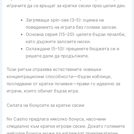
играчите да се връщат за кратки сесии през целия ден.
Загряващи spin-ове (3–5): оценка на
поведението на играта без големи залози.
Основна серия (15–20): целете бързи печалби,
като държите залозите ниски.
Охлаждане (5–10): преценете бюджета си и
решете дали да продължите.
Този ритъм отразява естествените човешки
концентрационни способности—бързи изблици,
последвани от кратки почивки—прави го идеално за
играчи, които обичат бърза игра.
Силата на бонусите за кратки сесии
Nv Casino предлага няколко бонуса, насочени
специално към кратки игрови сесии. Докато големите
welcome бонуси може да изглеждат привлекателни,