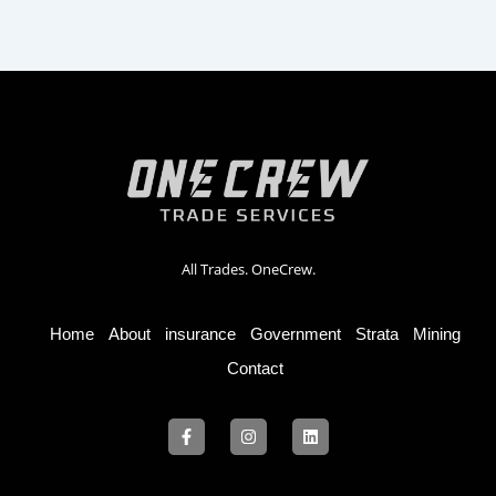
All Trades. OneCrew.
Home
About
insurance
Government
Strata
Mining
Contact
F
I
L
a
n
i
c
s
n
e
t
k
b
a
e