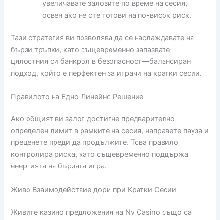
увеличавате залозите по време на сесия,
освен ако не сте готови на по-висок риск.
Тази стратегия ви позволява да се наслаждавате на
бързи тръпки, като същевременно запазвате
цялостния си банкрол в безопасност—балансиран
подход, който е перфектен за играчи на кратки сесии.
Правилото на Едно‑Линейно Решение
Ако общият ви залог достигне предварително
определен лимит в рамките на сесия, направете пауза и
преценете преди да продължите. Това правило
контролира риска, като същевременно поддържа
енергията на бързата игра.
Живо Взаимодействие дори при Кратки Сесии
Живите казино предложения на Nv Casino също са