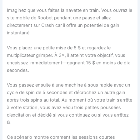
Imaginez que vous faites la navette en train. Vous ouvrez le
site mobile de Roobet pendant une pause et allez
directement sur Crash car il offre un potentiel de gain
instantané.
Vous placez une petite mise de 5 $ et regardez le
multiplicateur grimper. À 3×, il atteint votre objectif, vous
encaissez immédiatement—gagnant 15 $ en moins de dix
secondes.
Vous passez ensuite à une machine à sous rapide avec un
cycle de spin de 5 secondes et décrochez un autre gain
après trois spins au total. Au moment où votre train s’arrête
à votre station, vous avez vécu trois petites poussées
d’excitation et décidé si vous continuez ou si vous arrêtez
là.
Ce scénario montre comment les sessions courtes