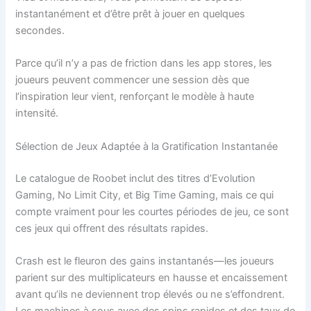
instantanément et d’être prêt à jouer en quelques
secondes.
Parce qu’il n’y a pas de friction dans les app stores, les
joueurs peuvent commencer une session dès que
l’inspiration leur vient, renforçant le modèle à haute
intensité.
Sélection de Jeux Adaptée à la Gratification Instantanée
Le catalogue de Roobet inclut des titres d’Evolution
Gaming, No Limit City, et Big Time Gaming, mais ce qui
compte vraiment pour les courtes périodes de jeu, ce sont
ces jeux qui offrent des résultats rapides.
Crash est le fleuron des gains instantanés—les joueurs
parient sur des multiplicateurs en hausse et encaissement
avant qu’ils ne deviennent trop élevés ou ne s’effondrent.
Les machines à sous avec des spins rapides et des taux de