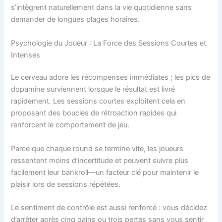
s’intègrent naturellement dans la vie quotidienne sans
demander de longues plages horaires.
Psychologie du Joueur : La Force des Sessions Courtes et
Intenses
Le cerveau adore les récompenses immédiates ; les pics de
dopamine surviennent lorsque le résultat est livré
rapidement. Les sessions courtes exploitent cela en
proposant des boucles de rétroaction rapides qui
renforcent le comportement de jeu.
Parce que chaque round se termine vite, les joueurs
ressentent moins d’incertitude et peuvent suivre plus
facilement leur bankroll—un facteur clé pour maintenir le
plaisir lors de sessions répétées.
Le sentiment de contrôle est aussi renforcé : vous décidez
d’arrêter après cinq gains ou trois pertes sans vous sentir