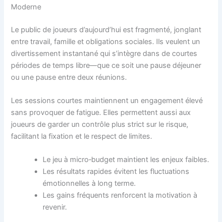
Moderne
Le public de joueurs d’aujourd’hui est fragmenté, jonglant
entre travail, famille et obligations sociales. Ils veulent un
divertissement instantané qui s’intègre dans de courtes
périodes de temps libre—que ce soit une pause déjeuner
ou une pause entre deux réunions.
Les sessions courtes maintiennent un engagement élevé
sans provoquer de fatigue. Elles permettent aussi aux
joueurs de garder un contrôle plus strict sur le risque,
facilitant la fixation et le respect de limites.
Le jeu à micro‑budget maintient les enjeux faibles.
Les résultats rapides évitent les fluctuations
émotionnelles à long terme.
Les gains fréquents renforcent la motivation à
revenir.