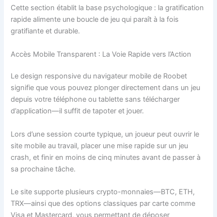
Cette section établit la base psychologique : la gratification
rapide alimente une boucle de jeu qui paraît à la fois
gratifiante et durable.
Accès Mobile Transparent : La Voie Rapide vers l’Action
Le design responsive du navigateur mobile de Roobet
signifie que vous pouvez plonger directement dans un jeu
depuis votre téléphone ou tablette sans télécharger
d’application—il suffit de tapoter et jouer.
Lors d’une session courte typique, un joueur peut ouvrir le
site mobile au travail, placer une mise rapide sur un jeu
crash, et finir en moins de cinq minutes avant de passer à
sa prochaine tâche.
Le site supporte plusieurs crypto-monnaies—BTC, ETH,
TRX—ainsi que des options classiques par carte comme
Visa et Mastercard, vous permettant de déposer