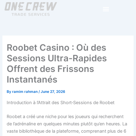
Skip
to
content
Roobet Casino : Où des
Sessions Ultra‑Rapides
Offrent des Frissons
Instantanés
By
ramim rahman
/
June 27, 2026
Introduction à l’Attrait des Short‑Sessions de Roobet
Roobet a créé une niche pour les joueurs qui recherchent
de l’adrénaline en quelques minutes plutôt qu’en heures. La
vaste bibliothèque de la plateforme, comprenant plus de 6