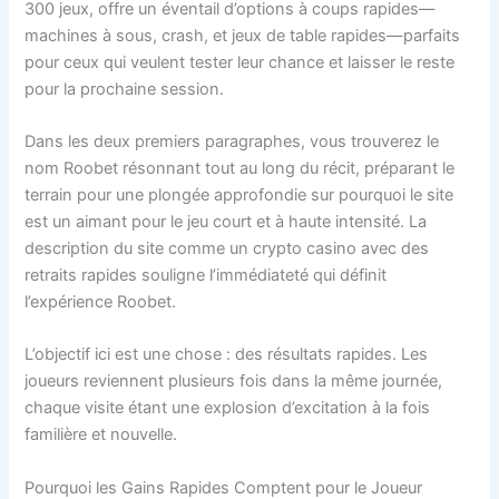
300 jeux, offre un éventail d’options à coups rapides—
machines à sous, crash, et jeux de table rapides—parfaits
pour ceux qui veulent tester leur chance et laisser le reste
pour la prochaine session.
Dans les deux premiers paragraphes, vous trouverez le
nom Roobet résonnant tout au long du récit, préparant le
terrain pour une plongée approfondie sur pourquoi le site
est un aimant pour le jeu court et à haute intensité. La
description du site comme un crypto casino avec des
retraits rapides souligne l’immédiateté qui définit
l’expérience Roobet.
L’objectif ici est une chose : des résultats rapides. Les
joueurs reviennent plusieurs fois dans la même journée,
chaque visite étant une explosion d’excitation à la fois
familière et nouvelle.
Pourquoi les Gains Rapides Comptent pour le Joueur