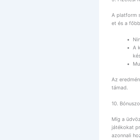
A platform 
et és a főb
Nin
A 
ké
Mu
Az eredmény
támad.
10. Bónuszo
Míg a üdvöz
játékokat p
azonnali ho