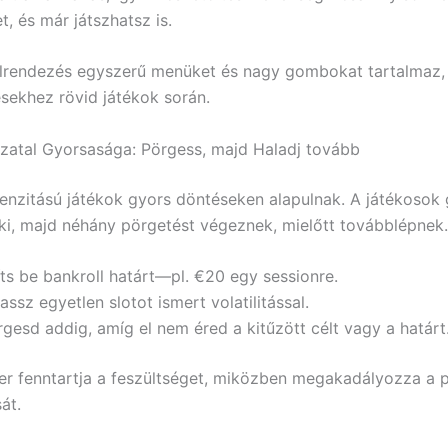
, és már játszhatsz is.
lrendezés egyszerű menüket és nagy gombokat tartalmaz, 
sekhez rövid játékok során.
zatal Gyorsasága: Pörgess, majd Haladj tovább
enzitású játékok gyors döntéseken alapulnak. A játékosok 
 ki, majd néhány pörgetést végeznek, mielőtt továbblépnek.
íts be bankroll határt—pl. €20 egy sessionre.
assz egyetlen slotot ismert volatilitással.
gesd addig, amíg el nem éred a kitűzött célt vagy a határt
r fenntartja a feszültséget, miközben megakadályozza a p
át.