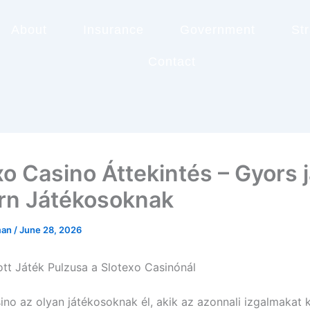
About
Insurance
Government
Str
Contact
xo Casino Áttekintés – Gyors j
n Játékosoknak
man
/
June 28, 2026
tott Játék Pulzusa a Slotexo Casinónál
ino az olyan játékosoknak él, akik az azonnali izgalmakat 