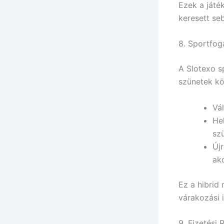
Ezek a játé
keresett se
8. Sportfog
A Slotexo s
szünetek kö
Vál
Hel
szü
Új
ak
Ez a hibrid
várakozási 
9. Fizetési