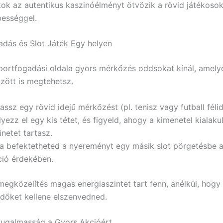
kok az autentikus kaszinóélményt ötvözik a rövid játékosok 
bességgel.
adás és Slot Játék Egy helyen
portfogadási oldala gyors mérkőzés oddsokat kínál, amelye
zött is megtehetsz.
assz egy rövid idejű mérkőzést (pl. tenisz vagy futball féli
yezz el egy kis tétet, és figyeld, ahogy a kimenetel kialak
netet tartasz.
ra befektetheted a nyereményt egy másik slot pörgetésbe 
ció érdekében.
 megközelítés magas energiaszintet tart fenn, anélkül, hogy
időket kellene elszenvedned.
 Rugalmasság a Gyors Akcióért