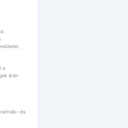
ad.
.
ndületet,
l a
égek árán
ernatívák—és