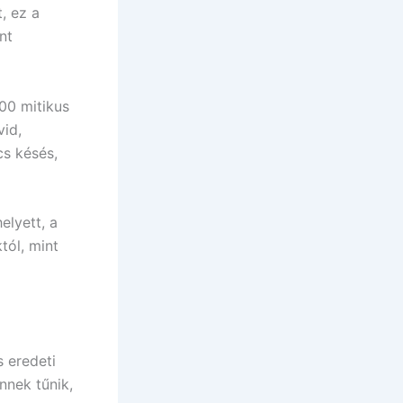
, ez a
nt
00 mitikus
vid,
cs késés,
elyett, a
tól, mint
s eredeti
nnek tűnik,