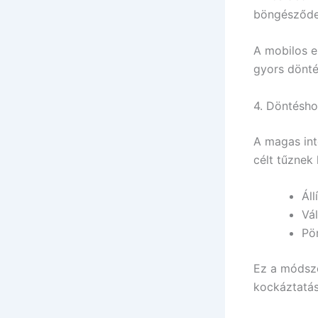
böngésződet
A mobilos e
gyors dönté
4. Döntésho
A magas int
célt tűznek
Áll
Vál
Pör
Ez a módsze
kockáztatás