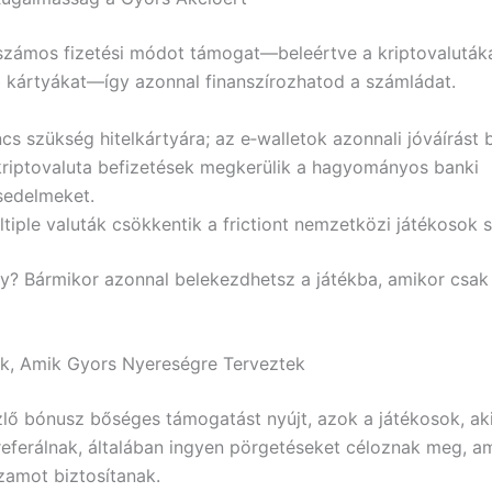
számos fizetési módot támogat—beleértve a kriptovalutáka
b kártyákat—így azonnal finanszírozhatod a számládat.
cs szükség hitelkártyára; az e‑walletok azonnali jóváírást 
kriptovaluta befizetések megkerülik a hagyományos banki
sedelmeket.
ltiple valuták csökkentik a frictiont nemzetközi játékosok 
? Bármikor azonnal belekezdhetsz a játékba, amikor csa
k, Amik Gyors Nyereségre Terveztek
lő bónusz bőséges támogatást nyújt, azok a játékosok, aki
referálnak, általában ingyen pörgetéseket céloznak meg, a
zamot biztosítanak.