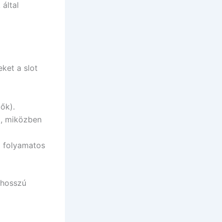
által
ket a slot
dők).
ul, miközben
a folyamatos
 hosszú