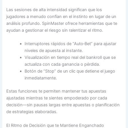
Las sesiones de alta intensidad significan que los
jugadores a menudo confían en el instinto en lugar de un
análisis profundo. SpinMaster ofrece herramientas que te
ayudan a gestionar el riesgo sin ralentizar el ritmo.
Interruptores rápidos de “Auto‑Bet” para ajustar
niveles de apuesta al instante.
Visualización en tiempo real del bankroll que se
actualiza con cada ganancia o pérdida.
Botón de “Stop” de un clic que detiene el juego
inmediatamente.
Estas funciones te permiten mantener tus apuestas
ajustadas mientras te sientes empoderado por cada
decisión—sin pausas largas entre apuestas o planificación
de estrategias elaboradas.
El Ritmo de Decisión que te Mantiene Enganchado