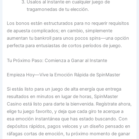
Úsalos al instante en cualquier juego de
tragamonedas de tu elección.
Los bonos están estructurados para no requerir requisitos
de apuesta complicados; en cambio, simplemente
aumentan tu bankroll para unos pocos spins—una opción
perfecta para entusiastas de cortos períodos de juego.
Tu Próximo Paso: Comienza a Ganar al Instante
Empieza Hoy—Vive la Emoción Rápida de SpinMaster
Si estás listo para un juego de alta energía que entrega
resultados en minutos en lugar de horas, SpinMaster
Casino está listo para darte la bienvenida. Regístrate ahora,
elige tu juego favorito, y deja que cada giro te acerque a
esa emoción instantánea que has estado buscando. Con
depósitos rápidos, pagos veloces y un diseño pensado en
ráfagas cortas de emoción, tu próximo momento de ganar