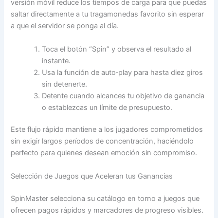
versión móvil reduce los tiempos de carga para que puedas
saltar directamente a tu tragamonedas favorito sin esperar
a que el servidor se ponga al día.
Toca el botón “Spin” y observa el resultado al
instante.
Usa la función de auto‑play para hasta diez giros
sin detenerte.
Detente cuando alcances tu objetivo de ganancia
o establezcas un límite de presupuesto.
Este flujo rápido mantiene a los jugadores comprometidos
sin exigir largos períodos de concentración, haciéndolo
perfecto para quienes desean emoción sin compromiso.
Selección de Juegos que Aceleran tus Ganancias
SpinMaster selecciona su catálogo en torno a juegos que
ofrecen pagos rápidos y marcadores de progreso visibles.