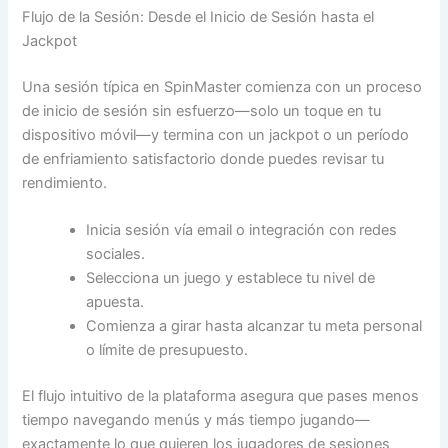
Flujo de la Sesión: Desde el Inicio de Sesión hasta el
Jackpot
Una sesión típica en SpinMaster comienza con un proceso
de inicio de sesión sin esfuerzo—solo un toque en tu
dispositivo móvil—y termina con un jackpot o un período
de enfriamiento satisfactorio donde puedes revisar tu
rendimiento.
Inicia sesión vía email o integración con redes
sociales.
Selecciona un juego y establece tu nivel de
apuesta.
Comienza a girar hasta alcanzar tu meta personal
o límite de presupuesto.
El flujo intuitivo de la plataforma asegura que pases menos
tiempo navegando menús y más tiempo jugando—
exactamente lo que quieren los jugadores de sesiones